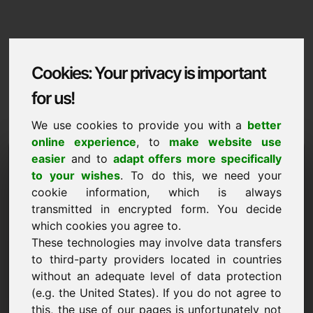
Cookies: Your privacy is important
for us!
We use cookies to provide you with a
better
online experience
, to
make website use
Domaininformation
easier
and to
adapt offers more specifically
to your wishes
. To do this, we need your
Domaininformation | Ellinika
cookie information, which is always
transmitted in encrypted form. You decide
Eidiki timi: 2.500,00 Euro (xoris FPA)
which cookies you agree to.
ΝΈΟ
These technologies may involve data transfers
Ελκυστικές εναλλακτικές domains απευθείας στο Find-
to third-party providers located in countries
Your-Domain.eu
ανακαλύψτε ->
without an adequate level of data protection
(e.g. the United States). If you do not agree to
this, the use of our pages is unfortunately not