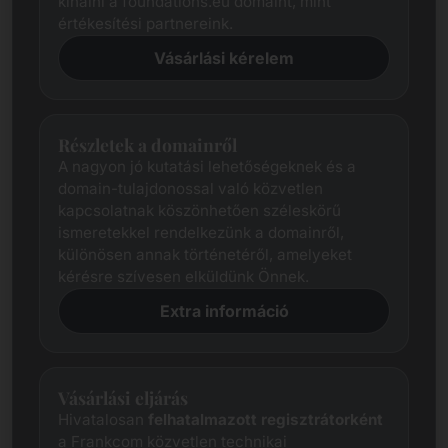
kínálni a foundations.eu domaint, mint
értékesítési partnereink.
Vásárlási kérelem
Részletek a domainről
A nagyon jó kutatási lehetőségeknek és a
domain-tulajdonossal való közvetlen
kapcsolatnak köszönhetően széleskörű
ismeretekkel rendelkezünk a domainről,
különösen annak történetéről, amelyeket
kérésre szívesen elküldünk Önnek.
Extra információ
Vásárlási eljárás
Hivatalosan
felhatalmazott regisztrátorként
a Frankcom közvetlen technikai