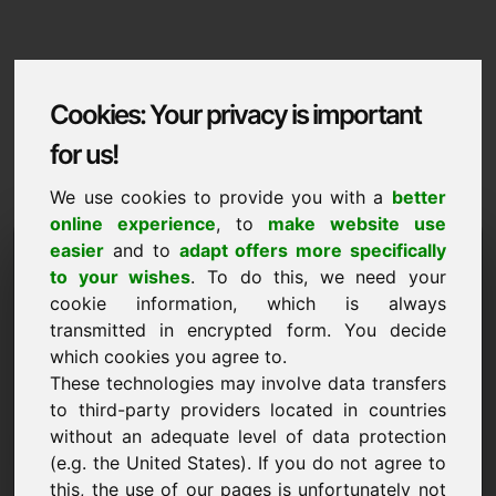
Cookies: Your privacy is important
for us!
We use cookies to provide you with a
better
online experience
, to
make website use
Domaininformation
easier
and to
adapt offers more specifically
to your wishes
. To do this, we need your
Domaininformation | Magyar
cookie information, which is always
transmitted in encrypted form. You decide
Kedvezmenyes ar: 2.500,00 Euro (AFA
nelkul)
which cookies you agree to.
These technologies may involve data transfers
ÚJ
to third-party providers located in countries
Válogatott további domainek a Find-Your-Domain.eu
without an adequate level of data protection
oldalon
felfedezés most ->
(e.g. the United States). If you do not agree to
this, the use of our pages is unfortunately not