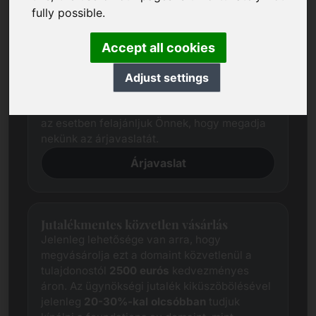
fully possible.
Árjavaslat
Kiterjedt kutatással mindig megpróbáljuk
Accept all cookies
meghatározni az egyes domainek
tisztességes piaci árát.
Adjust settings
Ettől függetlenül az érdekelt felek árelvárásai
gyakran eltérnek az eladó elvárásaitól. Ebben
az esetben felajánljuk Önnek, hogy megadja
nekünk az árjavaslatát.
Árjavaslat
Jutalékmentes közvetlen vásárlás
Jelenleg lehetősége van arra, hogy
megvásárolja ezt a domaint közvetlenül a
tulajdonostól
2500 eurós
kedvezményes
áron. Az ügynökségi jutalék kiküszöbölésével
jelenleg
20-30%-kal olcsóbban
tudjuk